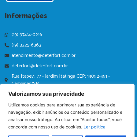
Informações
(19) 97414-0216
(19) 3225-6363
atendimento@deterfort.com.br
deterfort@deterfort.com.br
Rua Itapevi, 77 - Jardim Itatinga CEP: 13052-451 -
Campinas/SP
Política de Privacidade
Valorizamos sua privacidade
Utilizamos cookies para aprimorar sua experiência de
navegação, exibir anúncios ou conteúdo personalizado e
analisar nosso tráfego. Ao clicar em “Aceitar todos”, você
concorda com nosso uso de cookies.
Ler política