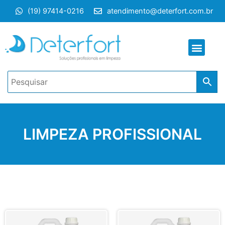
Ir
(19) 97414-0216
atendimento@deterfort.com.br
para
o
conteúdo
Men
LIMPEZA PROFISSIONAL