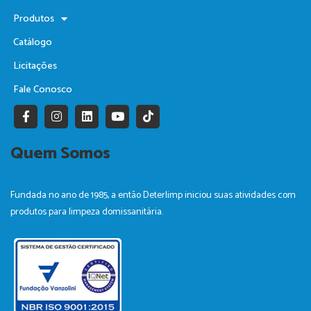
Produtos
Catálogo
Licitações
Fale Conosco
F
I
L
Y
T
a
n
i
o
i
c
s
n
u
k
e
t
k
t
t
Quem Somos
b
a
e
u
o
o
g
d
b
k
o
r
i
e
k
a
n
Fundada no ano de 1985, a então Deterlimp iniciou suas atividades com
-
m
produtos para limpeza domissanitária.
f