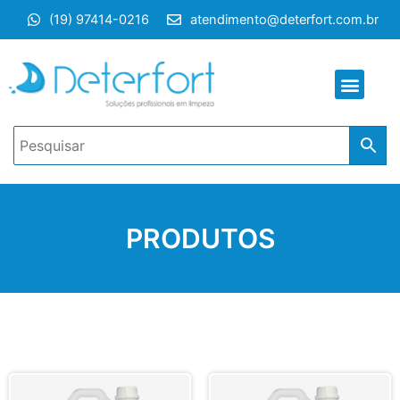
Ir
(19) 97414-0216
atendimento@deterfort.com.br
para
o
conteúdo
Men
PRODUTOS