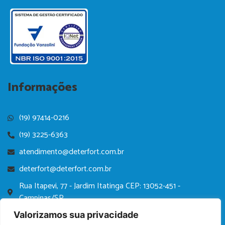
Informações
(19) 97414-0216
(19) 3225-6363
atendimento@deterfort.com.br
deterfort@deterfort.com.br
Rua Itapevi, 77 - Jardim Itatinga CEP: 13052-451 -
Campinas/SP
Política de Privacidade
Valorizamos sua privacidade