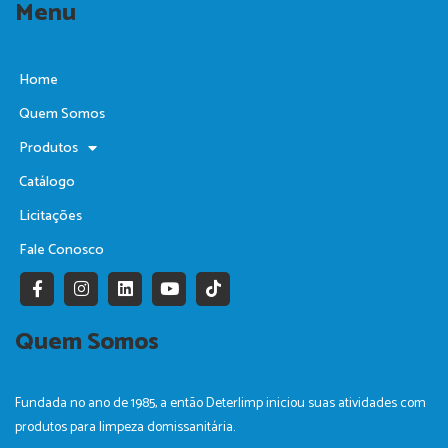
Menu
Home
Quem Somos
Produtos
Catálogo
Licitações
Fale Conosco
F
I
L
Y
T
a
n
i
o
i
c
s
n
u
k
e
t
k
t
t
Quem Somos
b
a
e
u
o
o
g
d
b
k
o
r
i
e
k
a
n
Fundada no ano de 1985, a então Deterlimp iniciou suas atividades com
-
m
produtos para limpeza domissanitária.
f