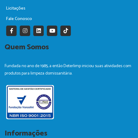
Licitações
Fale Conosco
F
I
L
Y
T
a
n
i
o
i
c
s
n
u
k
e
t
k
t
t
Quem Somos
b
a
e
u
o
o
g
d
b
k
o
r
i
e
k
a
n
Fundada no ano de 1985, a então Deterlimp iniciou suas atividades com
-
m
produtos para limpeza domissanitária.
f
Informações