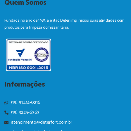
Quem Somos
b
a
e
u
o
o
g
d
b
k
o
r
i
e
k
a
n
Fundada no ano de 1985, a então Deterlimp iniciou suas atividades com
-
m
produtos para limpeza domissanitária.
f
Informações
(19) 97414-0216
(19) 3225-6363
atendimento@deterfort.com.br