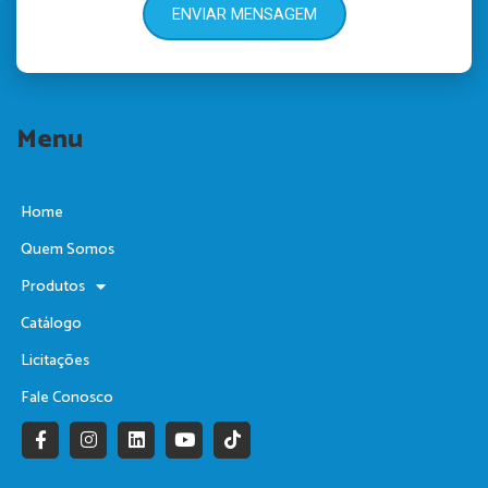
ENVIAR MENSAGEM
Menu
Home
Quem Somos
Produtos
Catálogo
Licitações
Fale Conosco
F
I
L
Y
T
a
n
i
o
i
c
s
n
u
k
e
t
k
t
t