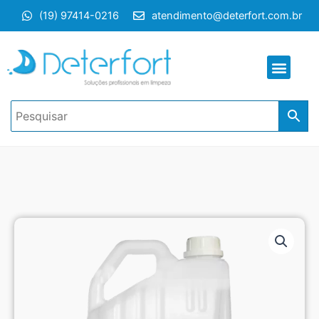
Ir
(19) 97414-0216
atendimento@deterfort.com.br
para
o
conteúdo
Men