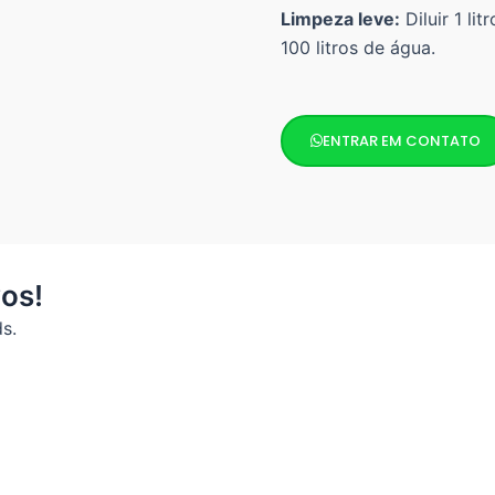
Limpeza leve:
Diluir 1 li
100 litros de água.
ENTRAR EM CONTATO
os!
s.