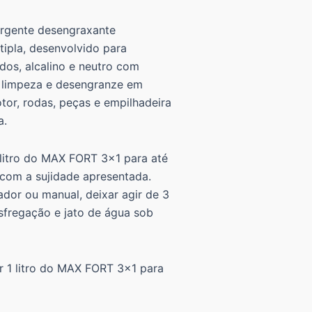
rgente desengraxante
ipla, desenvolvido para
idos, alcalino e neutro com
 limpeza e desengranze em
tor, rodas, peças e empilhadeira
a.
1 litro do MAX FORT 3×1 para até
 com a sujidade apresentada.
ador ou manual, deixar agir de 3
sfregação e jato de água sob
ir 1 litro do MAX FORT 3×1 para