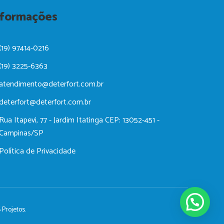
nformações
(19) 97414-0216
(19) 3225-6363
atendimento@deterfort.com.br
deterfort@deterfort.com.br
Rua Itapevi, 77 - Jardim Itatinga CEP: 13052-451 -
Campinas/SP
Política de Privacidade
 Projetos.