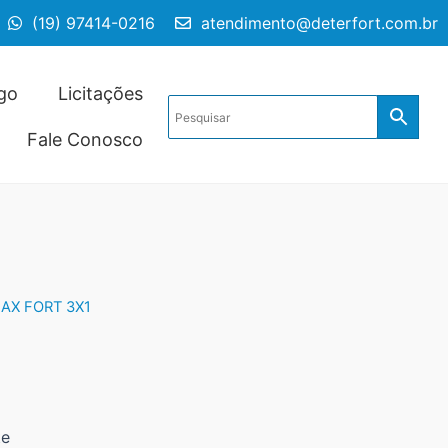
(19) 97414-0216
atendimento@deterfort.com.br
go
Licitações
Fale Conosco
AX FORT 3X1
te