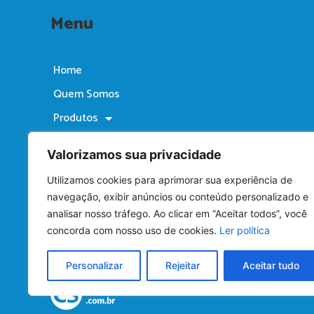
Menu
Home
Quem Somos
Produtos
Catálogo
Valorizamos sua privacidade
Licitações
Utilizamos cookies para aprimorar sua experiência de
Fale Conosco
navegação, exibir anúncios ou conteúdo personalizado e
F
I
L
Y
T
analisar nosso tráfego. Ao clicar em “Aceitar todos”, você
a
n
i
o
i
c
s
n
u
k
concorda com nosso uso de cookies.
Ler política
e
t
k
t
t
b
a
e
u
o
Personalizar
Rejeitar
Aceitar tudo
o
g
d
b
k
o
r
i
e
k
a
n
-
m