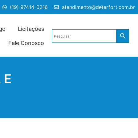
(19) 97414-0216
atendimento@deterfort.com.br
go
Licitações
Fale Conosco
 E